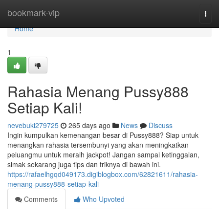
Home
bookmark-vip
Togg
navi
Home
1
Rahasia Menang Pussy888
Setiap Kali!
nevebuki279725
265 days ago
News
Discuss
Ingin kumpulkan kemenangan besar di Pussy888? Siap untuk
menangkan rahasia tersembunyi yang akan meningkatkan
peluangmu untuk meraih jackpot! Jangan sampai ketinggalan,
simak sekarang juga tips dan triknya di bawah ini.
https://rafaelhgqd049173.digiblogbox.com/62821611/rahasia-
menang-pussy888-setiap-kali
Comments
Who Upvoted