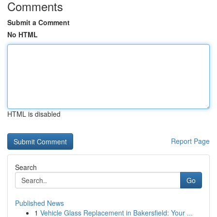
Comments
Submit a Comment
No HTML
HTML is disabled
Report Page
Search
Go
Published News
1
Vehicle Glass Replacement in Bakersfield: Your ...