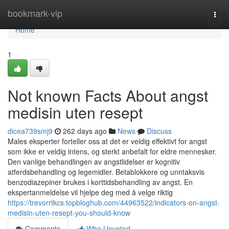
Home
bookmark-vip
Togg
navi
Home
1
Not known Facts About angst
medisin uten resept
dicea739smj9
262 days ago
News
Discuss
Males eksperter forteller oss at det er veldig effektivt for angst
som ikke er veldig intens, og sterkt anbefalt for eldre mennesker.
Den vanlige behandlingen av angstlidelser er kognitiv
atferdsbehandling og legemidler. Betablokkere og unntaksvis
benzodiazepiner brukes i korttidsbehandling av angst. En
ekspertanmeldelse vil hjelpe deg med å velge riktig
https://trevorrtkcs.topbloghub.com/44963522/indicators-on-angst-
medisin-uten-resept-you-should-know
Comments
Who Upvoted