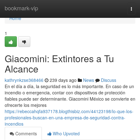
Home
bookmark-vip
Togg
navi
Home
1
Giacomini: Extintores a Tu
Alcance
kathrynkzse368466
239 days ago
News
Discuss
En el día a día, la seguridad es lo más importante. En caso de un
incendio o emergencia, contar con dispositivos de protección
fiables puede ser determinante. Giacomini México se convierte en
ofrecerte los mejores
https://rebeccahqfa937178.blogthisbiz.com/44123198/lo-que-los-
profesionales-buscan-en-una-empresa-de-seguridad-contra-
incendios
Comments
Who Upvoted