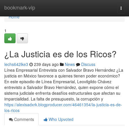
Home
bookmark-vip
Togg
navi
Home
1
¿La Justicia es de los Ricos?
lechs642lke3
239 days ago
News
Discuss
Línea Empresarial Entrevista con Salvador Bravo Hernández ¿La
justicia en México favorece a quienes tienen poder económico?
En este episodio de Línea Empresarial, Leovilgildo Chávez
entrevisto a Salvador Bravo Hernández, quien expone cómo el
sistema judiciale enfrenta deasfíos estructurales que afectan su
imparcialidad. La falta de presupuesto, la corrupción y
https://alexisadxrk.blogproducer.com/46461354/la-justicia-es-de-
los-ricos
Comments
Who Upvoted