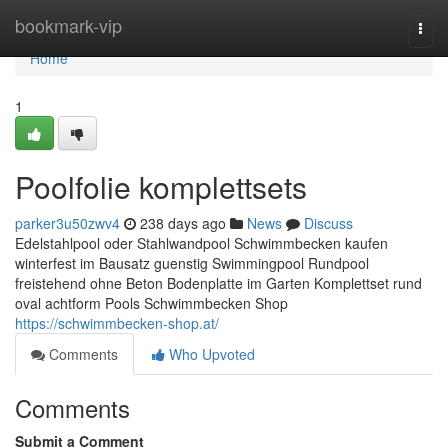
Home
bookmark-vip
Togg
navi
Home
1
Poolfolie komplettsets
parker3u50zwv4
238 days ago
News
Discuss
Edelstahlpool oder Stahlwandpool Schwimmbecken kaufen
winterfest im Bausatz guenstig Swimmingpool Rundpool
freistehend ohne Beton Bodenplatte im Garten Komplettset rund
oval achtform Pools Schwimmbecken Shop
https://schwimmbecken-shop.at/
Comments
Who Upvoted
Comments
Submit a Comment