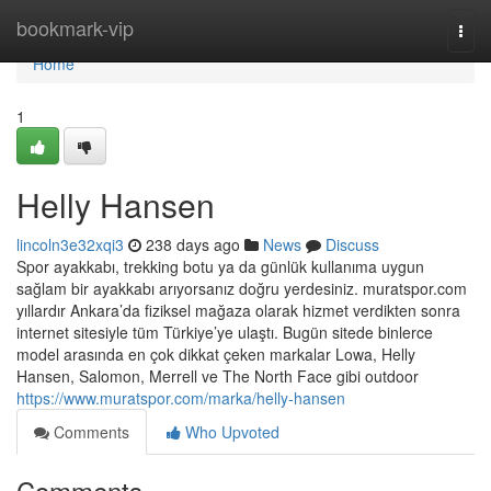
Home
bookmark-vip
Togg
navi
Home
1
Helly Hansen
lincoln3e32xqi3
238 days ago
News
Discuss
Spor ayakkabı, trekking botu ya da günlük kullanıma uygun
sağlam bir ayakkabı arıyorsanız doğru yerdesiniz. muratspor.com
yıllardır Ankara’da fiziksel mağaza olarak hizmet verdikten sonra
internet sitesiyle tüm Türkiye’ye ulaştı. Bugün sitede binlerce
model arasında en çok dikkat çeken markalar Lowa, Helly
Hansen, Salomon, Merrell ve The North Face gibi outdoor
https://www.muratspor.com/marka/helly-hansen
Comments
Who Upvoted
Comments