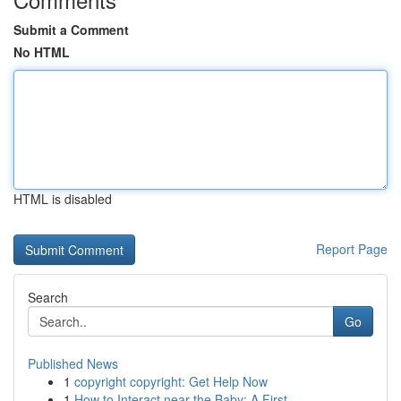
Submit a Comment
No HTML
HTML is disabled
Report Page
Search
Go
Published News
1
copyright copyright: Get Help Now
1
How to Interact near the Baby: A First-...