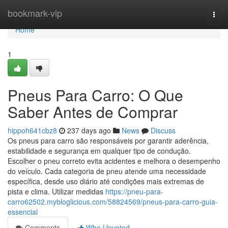
Home
bookmark-vip
Togg
navi
Home
1
Pneus Para Carro: O Que
Saber Antes de Comprar
hippoh641cbz8
237 days ago
News
Discuss
Os pneus para carro são responsáveis por garantir aderência,
estabilidade e segurança em qualquer tipo de condução.
Escolher o pneu correto evita acidentes e melhora o desempenho
do veículo. Cada categoria de pneu atende uma necessidade
específica, desde uso diário até condições mais extremas de
pista e clima. Utilizar medidas
https://pneu-para-
carro62502.mybloglicious.com/58824569/pneus-para-carro-guia-
essencial
Comments
Who Upvoted