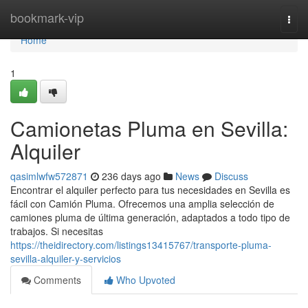
Home
bookmark-vip
Togg
navi
Home
1
Camionetas Pluma en Sevilla:
Alquiler
qasimlwfw572871
236 days ago
News
Discuss
Encontrar el alquiler perfecto para tus necesidades en Sevilla es
fácil con Camión Pluma. Ofrecemos una amplia selección de
camiones pluma de última generación, adaptados a todo tipo de
trabajos. Si necesitas
https://theidirectory.com/listings13415767/transporte-pluma-
sevilla-alquiler-y-servicios
Comments
Who Upvoted