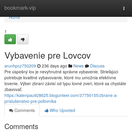
Home
bookmark-vip
Togg
navi
Home
1
Vybavenie pre Lovcov
arunhpcz750209
236 days ago
News
Discuss
Pre úspešný lov je nevyhnutné správne vybavenie. Strieľajúci
potrebuje kvalitné vybavovanie, ktoré mu umožnia efektívne
lovenie. Výber zbraní závisí od typu lovné zveri, ktoré sa chystáte
zbavovať.
https://kalenpau928625.blogunteer.com/37750155/zbrane-a-
príslušenstvo-pre-poľovníka
Comments
Who Upvoted
Comments