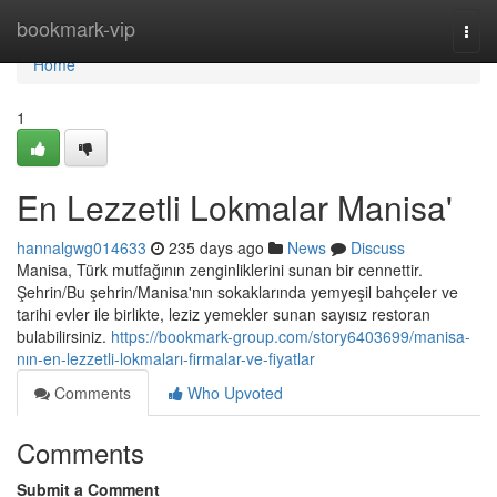
Home
bookmark-vip
Togg
navi
Home
1
En Lezzetli Lokmalar Manisa'
hannalgwg014633
235 days ago
News
Discuss
Manisa, Türk mutfağının zenginliklerini sunan bir cennettir.
Şehrin/Bu şehrin/Manisa'nın sokaklarında yemyeşil bahçeler ve
tarihi evler ile birlikte, leziz yemekler sunan sayısız restoran
bulabilirsiniz.
https://bookmark-group.com/story6403699/manisa-
nın-en-lezzetli-lokmaları-firmalar-ve-fiyatlar
Comments
Who Upvoted
Comments
Submit a Comment