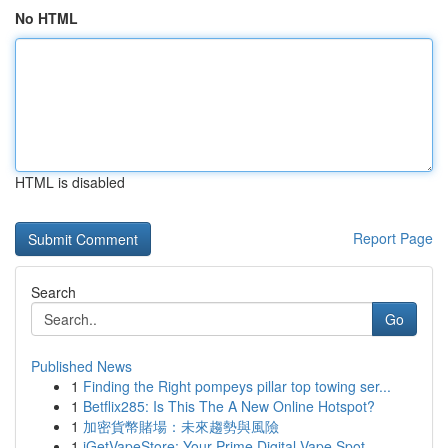
No HTML
HTML is disabled
Report Page
Search
Go
Published News
1
Finding the Right pompeys pillar top towing ser...
1
Betflix285: Is This The A New Online Hotspot?
1
加密貨幣賭場：未來趨勢與風險
1
iGetVapeStore: Your Prime Digital Vape Spot