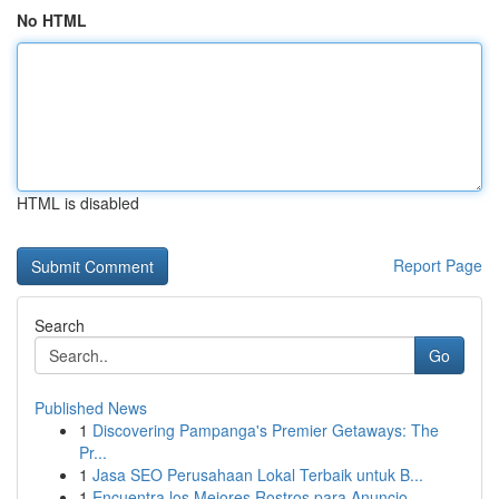
No HTML
HTML is disabled
Report Page
Search
Go
Published News
1
Discovering Pampanga's Premier Getaways: The
Pr...
1
Jasa SEO Perusahaan Lokal Terbaik untuk B...
1
Encuentra los Mejores Rostros para Anuncio...