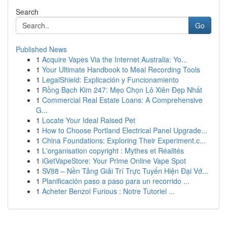
Search
Go
Published News
1
Acquire Vapes Via the Internet Australia: Yo...
1
Your Ultimate Handbook to Meal Recording Tools
1
LegalShield: Explicación y Funcionamiento
1
Rồng Bạch Kim 247: Mẹo Chọn Lô Xiên Đẹp Nhất
1
Commercial Real Estate Loans: A Comprehensive
G...
1
Locate Your Ideal Raised Pet
1
How to Choose Portland Electrical Panel Upgrade...
1
China Foundations: Exploring Their Experiment.c...
1
L'organisation copyright : Mythes et Réalités
1
iGetVapeStore: Your Prime Online Vape Spot
1
SV88 – Nền Tảng Giải Trí Trực Tuyến Hiện Đại Vớ...
1
Planificación paso a paso para un recorrido ...
1
Acheter Benzol Furious : Notre Tutoriel ...