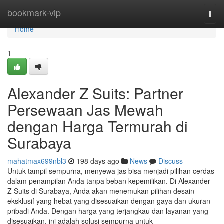
Home
bookmark-vip
Togg
navi
Home
1
Alexander Z Suits: Partner
Persewaan Jas Mewah
dengan Harga Termurah di
Surabaya
mahatmax699nbl3
198 days ago
News
Discuss
Untuk tampil sempurna, menyewa jas bisa menjadi pilihan cerdas
dalam penampilan Anda tanpa beban kepemilikan. Di Alexander
Z Suits di Surabaya, Anda akan menemukan pilihan desain
eksklusif yang hebat yang disesuaikan dengan gaya dan ukuran
pribadi Anda. Dengan harga yang terjangkau dan layanan yang
disesuaikan, ini adalah solusi sempurna untuk