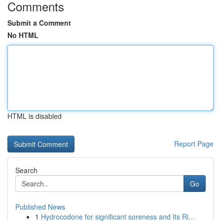
Comments
Submit a Comment
No HTML
HTML is disabled
Report Page
Search
Go
Published News
1
Hydrocodone for significant soreness and Its Ri...