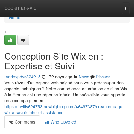
Home
bookmark-vip
Togg
navi
Home
1
Conception Site Wix en :
Expertise et Suivi
marleypdys824215
172 days ago
News
Discuss
Vous rêvez d'un espace web soigné sans vous préoccuper des
aspects techniques ? Notre compétence en création de sites Wix
à la France est une réponse idéale. Un spécialiste vous apporte
un accompagnement
https://faylflv624753.newbigblog.com/46497387/création-page-
wix-à-savoir-faire-et-assistance
Comments
Who Upvoted