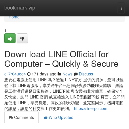
Home
bookmark-vip
Togg
navi
Home
1
Down load LINE Official for
Computer – Quickly & Secure
eli7r64ueo4
171 days ago
News
Discuss
想要在電腦上使用 LINE 嗎？透過 LINE官方 提供的資源，您可以輕
鬆下載 LINE電腦版，享受跨平台訊息同步與多功能聊天體驗。無論
是工作溝通還是日常聯絡，LINE下載 與安裝都非常簡單，確保安全
又快速。訪問 LINE 官網 或直接進入 LINE電腦版下載 頁面，立即開
始使用 LINE，享受穩定、高效的聊天功能，並完整同步手機與電腦
的訊息，讓您的社交與工作更加便利。
https://linerpc.com
Comments
Who Upvoted