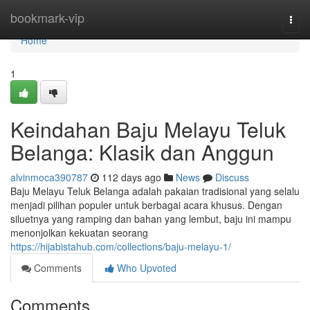
Home
bookmark-vip
Togg
navi
Home
1
Keindahan Baju Melayu Teluk
Belanga: Klasik dan Anggun
alvinmoca390787
112 days ago
News
Discuss
Baju Melayu Teluk Belanga adalah pakaian tradisional yang selalu
menjadi pilihan populer untuk berbagai acara khusus. Dengan
siluetnya yang ramping dan bahan yang lembut, baju ini mampu
menonjolkan kekuatan seorang
https://hijabistahub.com/collections/baju-melayu-1/
Comments
Who Upvoted
Comments