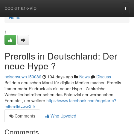
Home
bookmark-vip
Togg
navi
Home
1
Prerolls in Deutschland: Der
neue Hype ?
nelsonyuwn150086
104 days ago
News
Discuss
Bei dem deutschen Markt für digitale Medien machen Prerolls
immer mehr Eindruck als ein neuer Hype . Zahlreiche
Webseitenbetreiber sehen das Potenzial der werbenahen
Formate , um weitere
https://www.facebook.com/mgofarm?
mibextid=wwXIfr
Comments
Who Upvoted
Comments