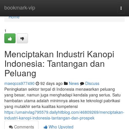
Home
bookmark-vip
Togg
navi
Home
1
Menciptakan Industri Kanopi
Indonesia: Tantangan dan
Peluang
maeqccs977490
92 days ago
News
Discuss
Peningkatan sektor terpal di Indonesia menawarkan peluang
yang besar, namun juga menghadapi kendala yang serius. Satu
hambatan utama adalah minimnya akses ke teknologi pabrikasi
yang mutakhir serta kualitas kompetensi
https://umairvlag795579.dailyhitblog.com/46809269/menciptakan-
industri-kanopi-indonesia-tantangan-dan-prospek
Comments
Who Upvoted