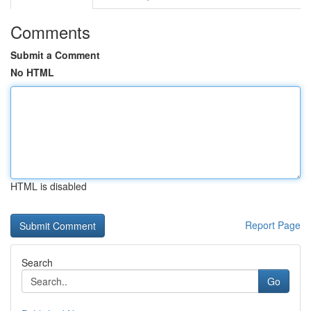
Comments
Submit a Comment
No HTML
HTML is disabled
Report Page
Search
Go