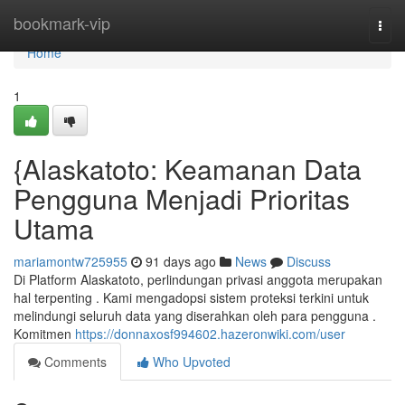
Home
bookmark-vip
Togg
navi
Home
1
{Alaskatoto: Keamanan Data
Pengguna Menjadi Prioritas
Utama
mariamontw725955
91 days ago
News
Discuss
Di Platform Alaskatoto, perlindungan privasi anggota merupakan
hal terpenting . Kami mengadopsi sistem proteksi terkini untuk
melindungi seluruh data yang diserahkan oleh para pengguna .
Komitmen
https://donnaxosf994602.hazeronwiki.com/user
Comments
Who Upvoted