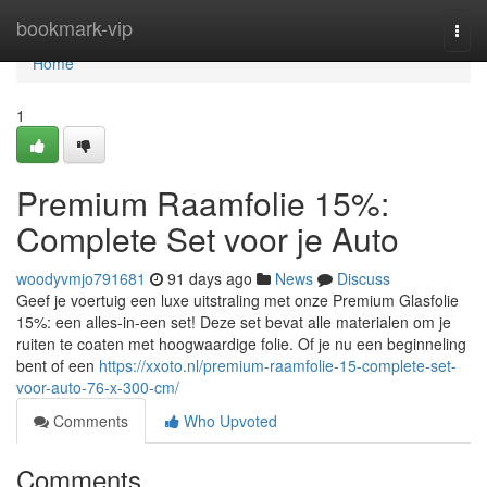
Home
bookmark-vip
Togg
navi
Home
1
Premium Raamfolie 15%:
Complete Set voor je Auto
woodyvmjo791681
91 days ago
News
Discuss
Geef je voertuig een luxe uitstraling met onze Premium Glasfolie
15%: een alles-in-een set! Deze set bevat alle materialen om je
ruiten te coaten met hoogwaardige folie. Of je nu een beginneling
bent of een
https://xxoto.nl/premium-raamfolie-15-complete-set-
voor-auto-76-x-300-cm/
Comments
Who Upvoted
Comments