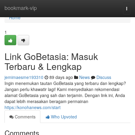
Home
bookmark-vip
Togg
navi
Home
1
Link GoBetasia: Masuk
Terbaru & Lengkap
jemimaesme193310
89 days ago
News
Discuss
Ingin menemukan tautan GoBetasia yang terbaru dan lengkap?
Jangan perlu khawatir lagi! Kami menyediakan rekomendasi
alamat GoBetasia yang sah dan terjamin. Dengan link ini, Anda
dapat lebih merasakan beragam permainan
https://konohanews.com/start
Comments
Who Upvoted
Comments