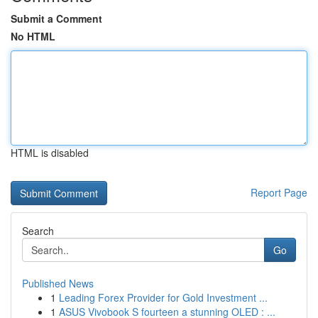
Submit a Comment
No HTML
HTML is disabled
Report Page
Search
Go
Published News
1
Leading Forex Provider for Gold Investment ...
1
ASUS Vivobook S fourteen a stunning OLED : ...