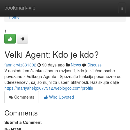
Home
bookmark-vip
Togg
navi
Home
1
Velki Agent: Kdo je kdo?
fanniervfz631392
90 days ago
News
Discuss
V naslednjem članku si bomo razjasnili, kdo je ključne osebe
povezane z Velikega Agenta . Spoznajte funkcijo posamezne od
udeležencev , saj so nujni za uspeh aktivnosti. Raziskujte dalje
https://mariyahelgx677312.weblogco.com/profile
Comments
Who Upvoted
Comments
Submit a Comment
No HTML