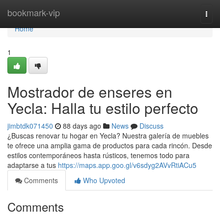
Home
bookmark-vip
Togg
navi
Home
1
Mostrador de enseres en
Yecla: Halla tu estilo perfecto
jimbtdk071450
88 days ago
News
Discuss
¿Buscas renovar tu hogar en Yecla? Nuestra galería de muebles
te ofrece una amplia gama de productos para cada rincón. Desde
estilos contemporáneos hasta rústicos, tenemos todo para
adaptarse a tus
https://maps.app.goo.gl/v6sdyg2AVvRtiACu5
Comments
Who Upvoted
Comments