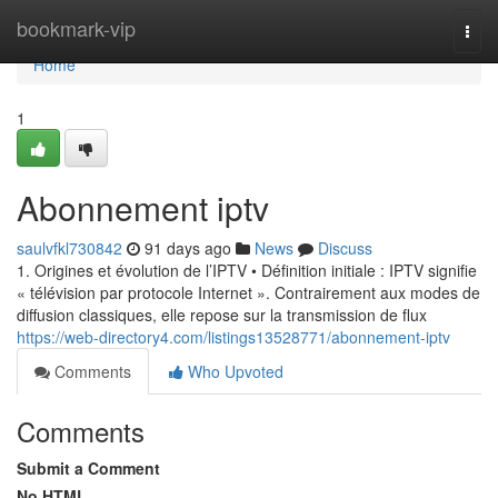
Home
bookmark-vip
Togg
navi
Home
1
Abonnement iptv
saulvfkl730842
91 days ago
News
Discuss
1. Origines et évolution de l’IPTV • Définition initiale : IPTV signifie
« télévision par protocole Internet ». Contrairement aux modes de
diffusion classiques, elle repose sur la transmission de flux
https://web-directory4.com/listings13528771/abonnement-iptv
Comments
Who Upvoted
Comments
Submit a Comment
No HTML