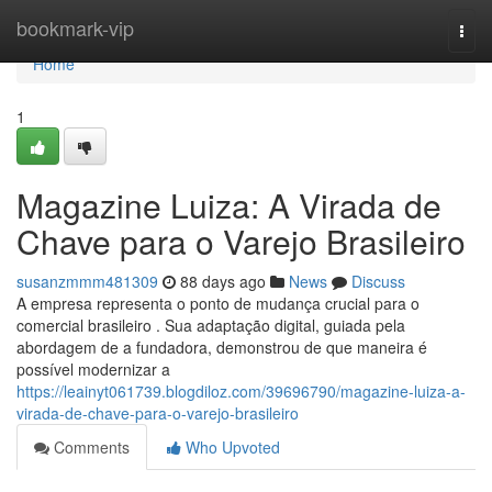
Home
bookmark-vip
Togg
navi
Home
1
Magazine Luiza: A Virada de
Chave para o Varejo Brasileiro
susanzmmm481309
88 days ago
News
Discuss
A empresa representa o ponto de mudança crucial para o
comercial brasileiro . Sua adaptação digital, guiada pela
abordagem de a fundadora, demonstrou de que maneira é
possível modernizar a
https://leainyt061739.blogdiloz.com/39696790/magazine-luiza-a-
virada-de-chave-para-o-varejo-brasileiro
Comments
Who Upvoted