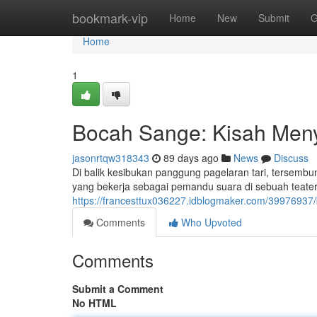
Home
bookmark-vip
Home
New
Submit
G
Home
1
Bocah Sange: Kisah Meny
jasonrtqw318343
89 days ago
News
Discuss
Di balik kesibukan panggung pagelaran tari, tersemb
yang bekerja sebagai pemandu suara di sebuah teater
https://francesttux036227.idblogmaker.com/39976937
Comments
Who Upvoted
Comments
Submit a Comment
No HTML