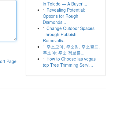
in Toledo — A Buyer'...
1
Revealing Potential:
Options for Rough
Diamonds...
1
Change Outdoor Spaces
Through Rubbish
Removalis...
1
주소모아, 주소킹, 주소월드,
주소야: 주소 정보를...
1
How to Choose las vegas
ort Page
top Tree Trimming Servi...