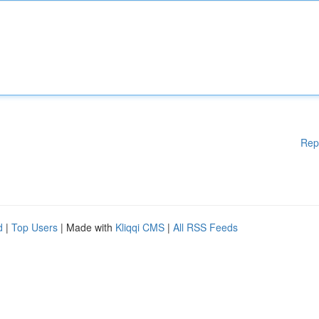
Rep
d
|
Top Users
| Made with
Kliqqi CMS
|
All RSS Feeds