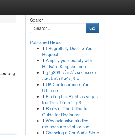
Search
Go
Published News
1
I Regretfully Decline Your
Request
1
Amplify your beauty with
Hudvård Kungsholmen
1
g2g899: เว็บสล็อต บาคาร่า
 seorang
ออนไลน์ เปิดบัญชี พ...
1
UK Car Insurance: Your
Ultimate
1
Finding the Right las vegas
top Tree Trimming S...
1
Raxiwin: The Ultimate
Guide for Beginners
1
Why extensive studies
methods are vital for sus...
1
Choosing a Car Audio Store