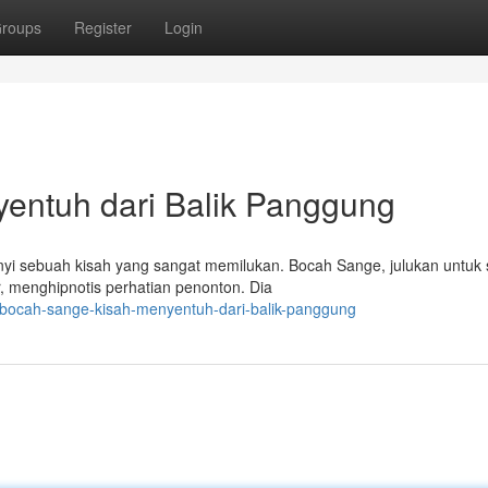
roups
Register
Login
entuh dari Balik Panggung
unyi sebuah kisah yang sangat memilukan. Bocah Sange, julukan untuk
, menghipnotis perhatian penonton. Dia
/bocah-sange-kisah-menyentuh-dari-balik-panggung