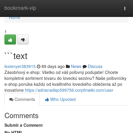
Home
bookmark-vip
Togg
navi
Home
1
```text
lexienyer383915
89 days ago
News
Discuss
Zásobňový e-shop: Všetko od váš poľovný podujatie! Chcete
kompletné sortiment tovaru do loveckú sezónu? Naše poľovnícky
e-shop ponúka každú od kvalitného loveckého oblečenia až po
inovatívne
https://adrianadiqc599756.corpfinwiki.com/user
Comments
Who Upvoted
Comments
Submit a Comment
No HTML