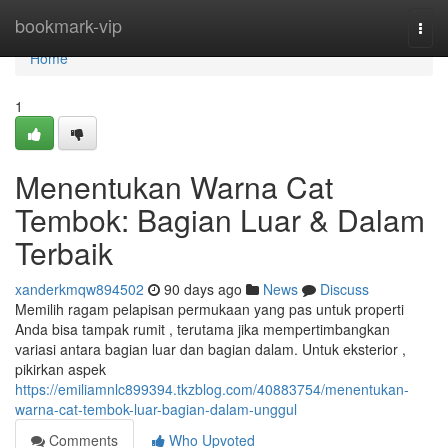
Home
bookmark-vip
Togg
navi
Home
1
Menentukan Warna Cat
Tembok: Bagian Luar & Dalam
Terbaik
xanderkmqw894502
90 days ago
News
Discuss
Memilih ragam pelapisan permukaan yang pas untuk properti
Anda bisa tampak rumit , terutama jika mempertimbangkan
variasi antara bagian luar dan bagian dalam. Untuk eksterior ,
pikirkan aspek
https://emiliamnlc899394.tkzblog.com/40883754/menentukan-
warna-cat-tembok-luar-bagian-dalam-unggul
Comments
Who Upvoted