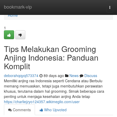
Home
bookmark-vip
Togg
navi
Home
1
Tips Melakukan Grooming
Anjing Indonesia: Panduan
Komplit
deborahqqyq573374
89 days ago
News
Discuss
Memiliki anjing ras Indonesia seperti Cendana atau Berbulu
memang memuaskan, tetapi juga membutuhkan perawatan
khusus, terutama dalam hal grooming. Simak beberapa cara
penting untuk menjaga kesehatan anjing Anda tetap
https://charliejzyo124357.wikimeglio.com/user
Comments
Who Upvoted