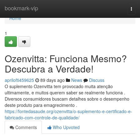
Home
bookmark-vip
Togg
navi
Home
1
Ozenvitta: Funciona Mesmo?
Descubra a Verdade!
aprilofti459625
89 days ago
News
Discuss
O suplemento Ozenvitta tem provocado muita atenção
ultimamente, e muitos querem saber se realmente funciona .
Diversos consumidores buscam detalhes sobre o desempenho
deste produto para emagrecimento .
https://fontedasaude.org/ozenvitta/o-suplemento-e-certificado-e-
fabricado-com-controle-de-qualidade/
Comments
Who Upvoted