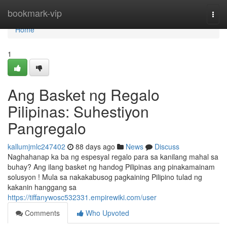
Home
bookmark-vip
Togg
navi
Home
1
Ang Basket ng Regalo
Pilipinas: Suhestiyon
Pangregalo
kallumjmlc247402
88 days ago
News
Discuss
Naghahanap ka ba ng espesyal regalo para sa kanilang mahal sa
buhay? Ang ilang basket ng handog Pilipinas ang pinakamainam
solusyon ! Mula sa nakakabusog pagkaining Pilipino tulad ng
kakanin hanggang sa
https://tiffanywosc532331.empirewiki.com/user
Comments
Who Upvoted