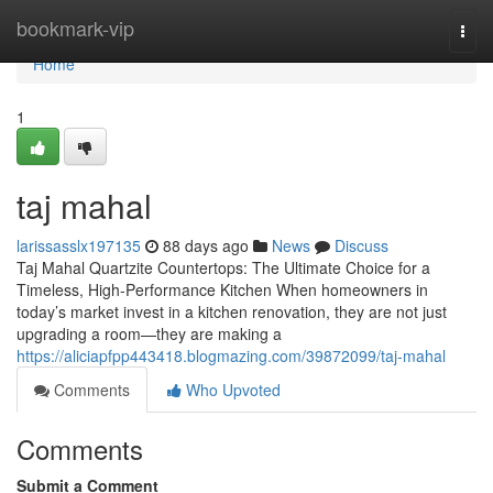
Home
bookmark-vip
Togg
navi
Home
1
taj mahal
larissasslx197135
88 days ago
News
Discuss
Taj Mahal Quartzite Countertops: The Ultimate Choice for a
Timeless, High-Performance Kitchen When homeowners in
today’s market invest in a kitchen renovation, they are not just
upgrading a room—they are making a
https://aliciapfpp443418.blogmazing.com/39872099/taj-mahal
Comments
Who Upvoted
Comments
Submit a Comment