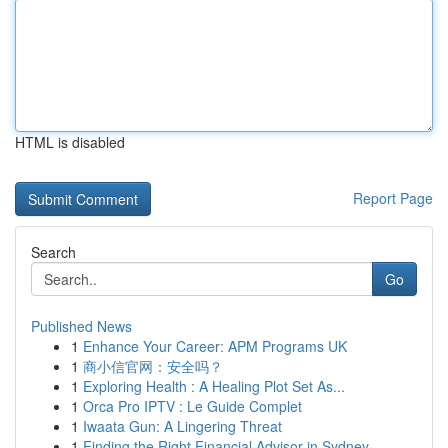
HTML is disabled
Report Page
Search
Go
Published News
1
Enhance Your Career: APM Programs UK
1
商小信官网：安全吗？
1
Exploring Health : A Healing Plot Set As...
1
Orca Pro IPTV : Le Guide Complet
1
Iwaata Gun: A Lingering Threat
1
Finding the Right Financial Advisor in Sydney