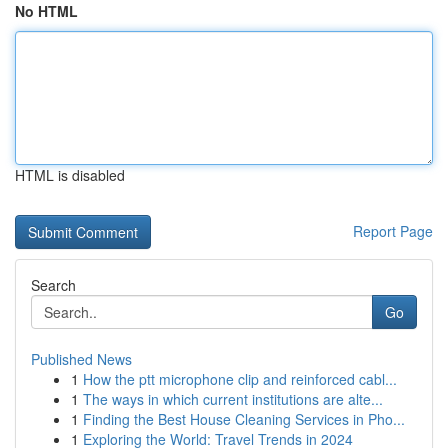
No HTML
HTML is disabled
Report Page
Search
Go
Published News
1
How the ptt microphone clip and reinforced cabl...
1
The ways in which current institutions are alte...
1
Finding the Best House Cleaning Services in Pho...
1
Exploring the World: Travel Trends in 2024