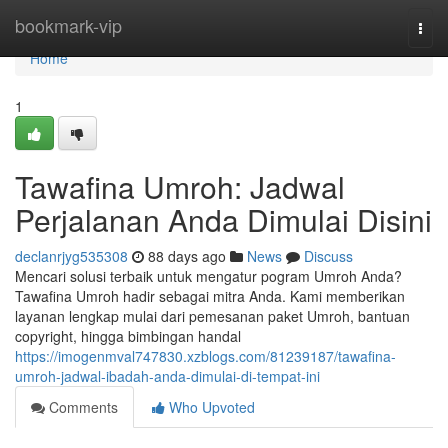
Home
bookmark-vip
Togg
navi
Home
1
Tawafina Umroh: Jadwal
Perjalanan Anda Dimulai Disini
declanrjyg535308
88 days ago
News
Discuss
Mencari solusi terbaik untuk mengatur pogram Umroh Anda?
Tawafina Umroh hadir sebagai mitra Anda. Kami memberikan
layanan lengkap mulai dari pemesanan paket Umroh, bantuan
copyright, hingga bimbingan handal
https://imogenmval747830.xzblogs.com/81239187/tawafina-
umroh-jadwal-ibadah-anda-dimulai-di-tempat-ini
Comments
Who Upvoted