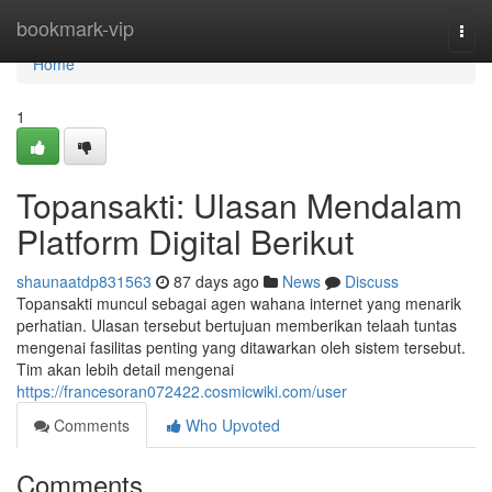
Home
bookmark-vip
Togg
navi
Home
1
Topansakti: Ulasan Mendalam
Platform Digital Berikut
shaunaatdp831563
87 days ago
News
Discuss
Topansakti muncul sebagai agen wahana internet yang menarik
perhatian. Ulasan tersebut bertujuan memberikan telaah tuntas
mengenai fasilitas penting yang ditawarkan oleh sistem tersebut.
Tim akan lebih detail mengenai
https://francesoran072422.cosmicwiki.com/user
Comments
Who Upvoted
Comments