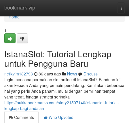
Home
bookmark-vip
Togg
navi
Home
1
IstanaSlot: Tutorial Lengkap
untuk Pengguna Baru
neilxvjm182793
86 days ago
News
Discuss
Ingin mencoba permainan slot online di IstanaSlot? Panduan ini
akan kepada Anda yang pemain pendatang. Kami akan beberapa
hal yang perlu Anda pahami, mulai dengan pemilihan tempat
yang tepat, hingga strategi seringkali
https://pukkabookmarks.com/story21507140/istanaslot-tutorial-
lengkap-bagi-andalan
Comments
Who Upvoted