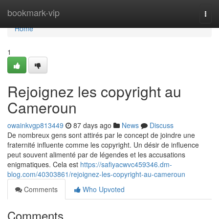
Home
bookmark-vip
Togg
navi
Home
1
Rejoignez les copyright au
Cameroun
owainkvgp813449
87 days ago
News
Discuss
De nombreux gens sont attirés par le concept de joindre une
fraternité influente comme les copyright. Un désir de influence
peut souvent alimenté par de légendes et les accusations
enigmatiques. Cela est
https://safiyacwvc459346.dm-
blog.com/40303861/rejoignez-les-copyright-au-cameroun
Comments
Who Upvoted
Comments