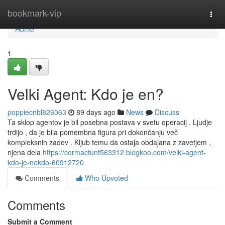
Home
bookmark-vip
Togg
navi
Home
1
Velki Agent: Kdo je en?
poppiecnbl826063
89 days ago
News
Discuss
Ta sklop agentov je bil posebna postava v svetu operacij . Ljudje
trdijo , da je bila pomembna figura pri dokončanju več
kompleksnih zadev . Kljub temu da ostaja obdajana z zavetjem ,
njena dela
https://cormacfunf563312.blogkoo.com/velki-agent-
kdo-je-nekdo-60912720
Comments
Who Upvoted
Comments
Submit a Comment