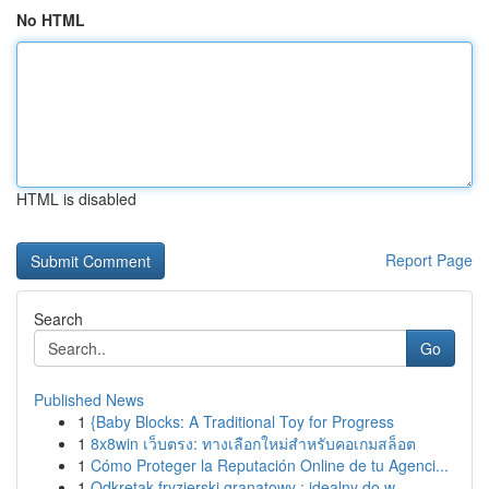
No HTML
HTML is disabled
Report Page
Search
Go
Published News
1
{Baby Blocks: A Traditional Toy for Progress
1
8x8win เว็บตรง: ทางเลือกใหม่สำหรับคอเกมสล็อต
1
Cómo Proteger la Reputación Online de tu Agenci...
1
Odkrętak fryzjerski granatowy : idealny do w...