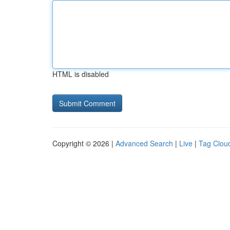
HTML is disabled
Copyright © 2026 |
Advanced Search
|
Live
|
Tag Clou