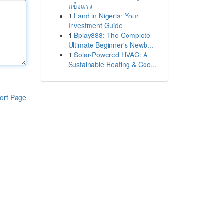
แข็งแรง
1
Land in Nigeria: Your
Investment Guide
1
Bplay888: The Complete
Ultimate Beginner's Newb...
1
Solar-Powered HVAC: A
Sustainable Heating & Coo...
ort Page