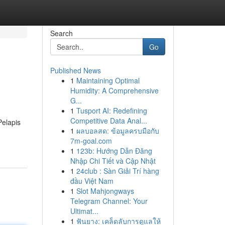
Search
Go
Published News
1
Maintaining Optimal
Humidity: A Comprehensive
G...
1
Tusport AI: Redefining
Competitive Data Anal...
Pelapis
1
ผลบอลสด: ข้อมูลครบมือกับ
7m-goal.com
1
123b: Hướng Dẫn Đăng
Nhập Chi Tiết và Cập Nhật
1
24club : Sàn Giải Trí hàng
đầu Việt Nam
1
Slot Mahjongways
Telegram Channel: Your
Ultimat...
1
ฟันยาง: เคล็ดลับการดูแลให้