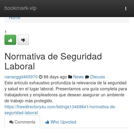
Home
bookmark-vip
Togg
navi
Home
1
Normativa de Seguridad
Laboral
nanacggd465970
88 days ago
News
Discuss
Este artículo exhaustivo profundiza la relevancia de la seguridad
y salud en el lugar laboral. Presentamos una guía completa para
trabajadores y empleadores que desean asegurar un ambiente
de trabajo más protegido.
https://freedirectory4u.com/listings13469841/normativa-de-
seguridad-laboral
Comments
Who Upvoted