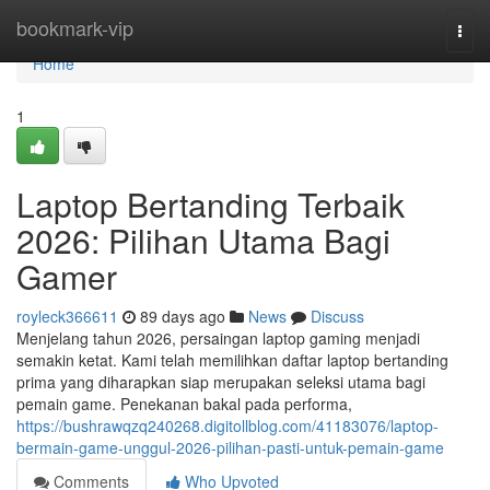
Home
bookmark-vip
Togg
navi
Home
1
Laptop Bertanding Terbaik
2026: Pilihan Utama Bagi
Gamer
royleck366611
89 days ago
News
Discuss
Menjelang tahun 2026, persaingan laptop gaming menjadi
semakin ketat. Kami telah memilihkan daftar laptop bertanding
prima yang diharapkan siap merupakan seleksi utama bagi
pemain game. Penekanan bakal pada performa,
https://bushrawqzq240268.digitollblog.com/41183076/laptop-
bermain-game-unggul-2026-pilihan-pasti-untuk-pemain-game
Comments
Who Upvoted