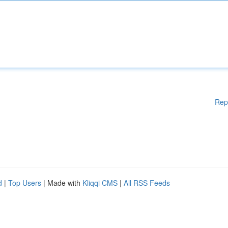
Rep
d
|
Top Users
| Made with
Kliqqi CMS
|
All RSS Feeds