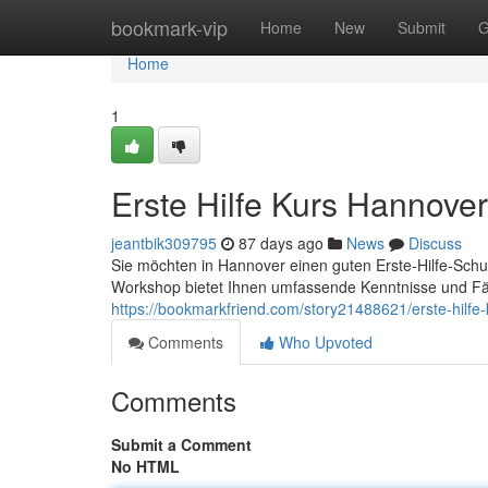
Home
bookmark-vip
Home
New
Submit
G
Home
1
Erste Hilfe Kurs Hannover
jeantbik309795
87 days ago
News
Discuss
Sie möchten in Hannover einen guten Erste-Hilfe-Schu
Workshop bietet Ihnen umfassende Kenntnisse und Fähi
https://bookmarkfriend.com/story21488621/erste-hilfe
Comments
Who Upvoted
Comments
Submit a Comment
No HTML