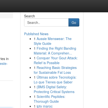
Search
Go
Published News
1
Aussie Menswear: The
Style Guide
1
Finding the Right Banding
Material: A Comprehen...
1
Conquer Your Gout Attack:
ies in
Relief is Possible
este-
1
Reaching Basic Strategies
for Sustainable Fat Loss
1
Últimas sobre Tecnología:
Lo que Tienes que Saber
1
{BMS Digital Safety:
Protecting Critical Systems
1
Scientific Peptides:
Thorough Guide
1
iptv maroc