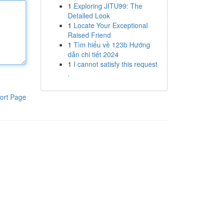
1
Exploring JITU99: The
Detailed Look
1
Locate Your Exceptional
Raised Friend
1
Tìm hiểu về 123b Hướng
dẫn chi tiết 2024
1
I cannot satisfy this request
.
ort Page