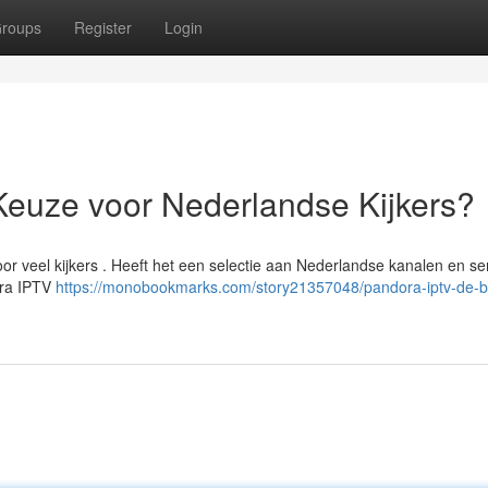
roups
Register
Login
Keuze voor Nederlandse Kijkers?
r veel kijkers . Heeft het een selectie aan Nederlandse kanalen en ser
ora IPTV
https://monobookmarks.com/story21357048/pandora-iptv-de-b