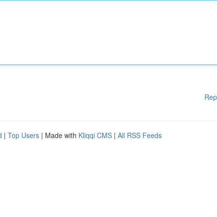
Rep
d
|
Top Users
| Made with
Kliqqi CMS
|
All RSS Feeds