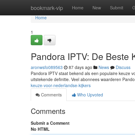
Home
bookmark-vip
Home
New
Submit
G
Home
1
Pandora IPTV: De Beste 
aronwsfo089563
87 days ago
News
Discuss
Pandora IPTV staat bekend als een populaire keuze voo
uitstekende definitie. Veel abonnees waarderen Pand
keuze-voor-nederlandse-kijkers
Comments
Who Upvoted
Comments
Submit a Comment
No HTML