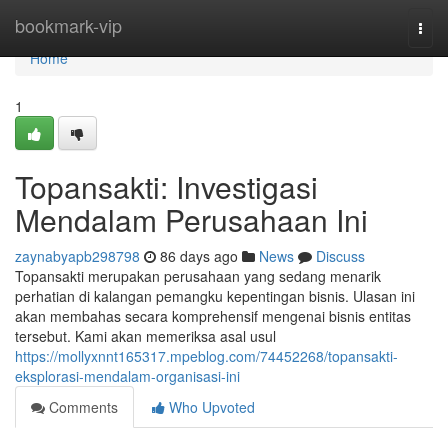
Home
bookmark-vip
Togg
navi
Home
1
Topansakti: Investigasi
Mendalam Perusahaan Ini
zaynabyapb298798
86 days ago
News
Discuss
Topansakti merupakan perusahaan yang sedang menarik
perhatian di kalangan pemangku kepentingan bisnis. Ulasan ini
akan membahas secara komprehensif mengenai bisnis entitas
tersebut. Kami akan memeriksa asal usul
https://mollyxnnt165317.mpeblog.com/74452268/topansakti-
eksplorasi-mendalam-organisasi-ini
Comments
Who Upvoted