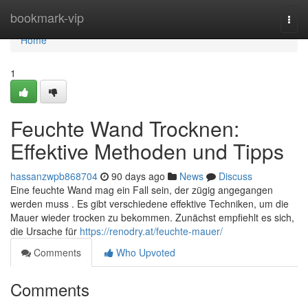
Home
bookmark-vip
Togg
navi
Home
1
Feuchte Wand Trocknen:
Effektive Methoden und Tipps
hassanzwpb868704
90 days ago
News
Discuss
Eine feuchte Wand mag ein Fall sein, der zügig angegangen
werden muss . Es gibt verschiedene effektive Techniken, um die
Mauer wieder trocken zu bekommen. Zunächst empfiehlt es sich,
die Ursache für
https://renodry.at/feuchte-mauer/
Comments
Who Upvoted
Comments