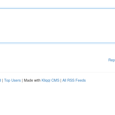
Rep
d
|
Top Users
| Made with
Kliqqi CMS
|
All RSS Feeds