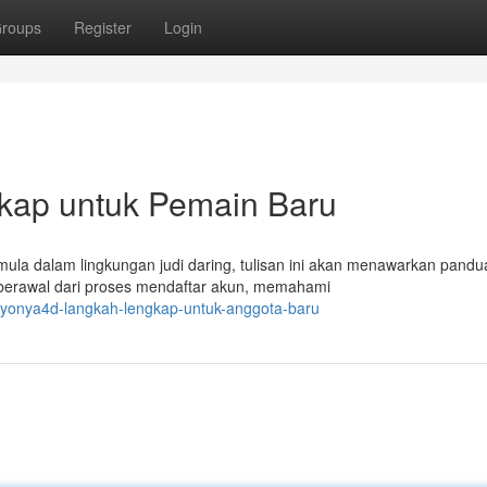
roups
Register
Login
kap untuk Pemain Baru
ula dalam lingkungan judi daring, tulisan ini akan menawarkan pandu
berawal dari proses mendaftar akun, memahami
nyonya4d-langkah-lengkap-untuk-anggota-baru