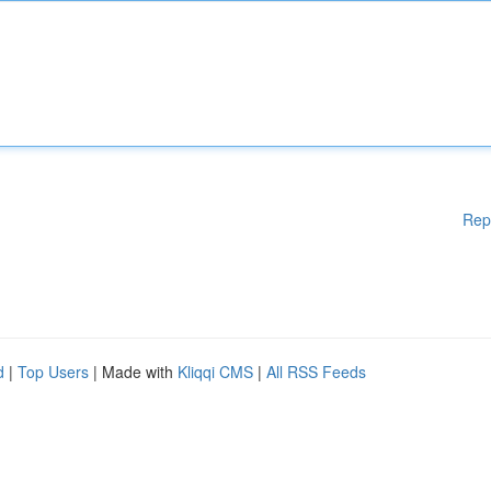
Rep
d
|
Top Users
| Made with
Kliqqi CMS
|
All RSS Feeds