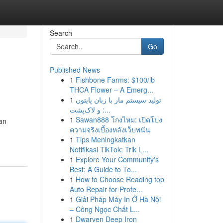
Search
Go
Published News
1
Fishbone Farms: $100/lb
THCA Flower – A Emerg...
1
تولید سیستم مار با زبان پایتون
و لاک‌پشت :...
1
Sawan888 โกงไหม: เปิดโปง
an
ความจริงเบื้องหลังเว็บพนัน
1
Tips Meningkatkan
Notifikasi TikTok: Trik L...
1
Explore Your Community's
Best: A Guide to To...
1
How to Choose Reading top
Auto Repair for Profe...
1
Giải Pháp Máy In Ở Hà Nội
– Công Ngọc Chất L...
1
Dwarven Deep Iron