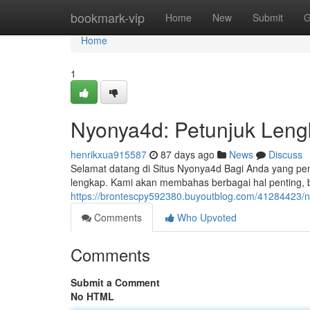
Home
bookmark-vip
Home
New
Submit
G
Home
1
Nyonya4d: Petunjuk Leng
henrikxua915587
87 days ago
News
Discuss
Selamat datang di Situs Nyonya4d Bagi Anda yang pem
lengkap. Kami akan membahas berbagai hal penting, 
https://brontescpy592380.buyoutblog.com/41284423/
Comments
Who Upvoted
Comments
Submit a Comment
No HTML