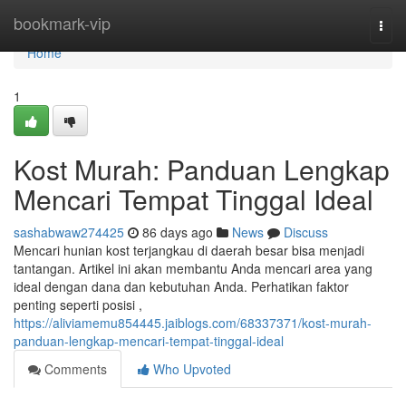
Home
bookmark-vip
Togg
navi
Home
1
Kost Murah: Panduan Lengkap
Mencari Tempat Tinggal Ideal
sashabwaw274425
86 days ago
News
Discuss
Mencari hunian kost terjangkau di daerah besar bisa menjadi
tantangan. Artikel ini akan membantu Anda mencari area yang
ideal dengan dana dan kebutuhan Anda. Perhatikan faktor
penting seperti posisi ,
https://aliviamemu854445.jaiblogs.com/68337371/kost-murah-
panduan-lengkap-mencari-tempat-tinggal-ideal
Comments
Who Upvoted