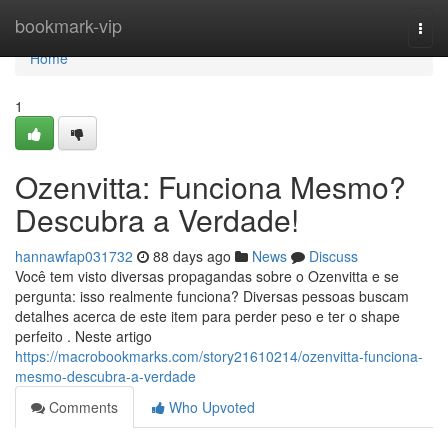
Home
bookmark-vip
Togg
navi
Home
1
Ozenvitta: Funciona Mesmo?
Descubra a Verdade!
hannawfap031732
88 days ago
News
Discuss
Você tem visto diversas propagandas sobre o Ozenvitta e se
pergunta: isso realmente funciona? Diversas pessoas buscam
detalhes acerca de este item para perder peso e ter o shape
perfeito . Neste artigo
https://macrobookmarks.com/story21610214/ozenvitta-funciona-
mesmo-descubra-a-verdade
Comments
Who Upvoted